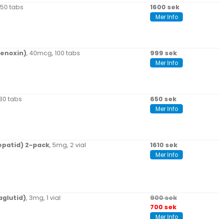
250 tabs
1600 sek
Mer Info
lenoxin)
, 40mcg, 100 tabs
999 sek
Mer Info
 30 tabs
650 sek
Mer Info
epatid) 2-pack
, 5mg, 2 vial
1610 sek
Mer Info
glutid)
, 3mg, 1 vial
900 sek
700 sek
Mer Info