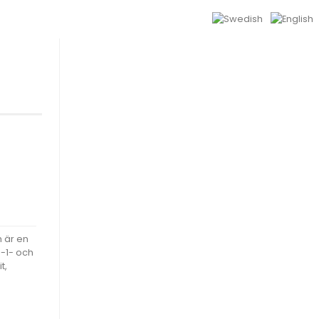
h är en
-1- och
t,