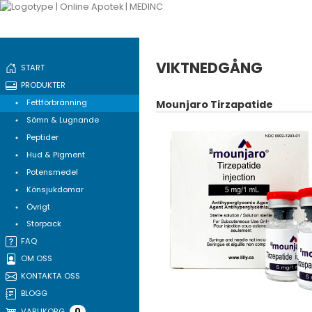
VIKTNEDGÅNG
START
PRODUKTER
Fettförbränning
Mounjaro Tirzapatide
Sömn & Lugnande
Peptider
Hud & Pigment
Potensmedel
Könsjukdomar
Övrigt
Storpack
FAQ
OM OSS
KONTAKTA OSS
BLOGG
0
VARUKORG