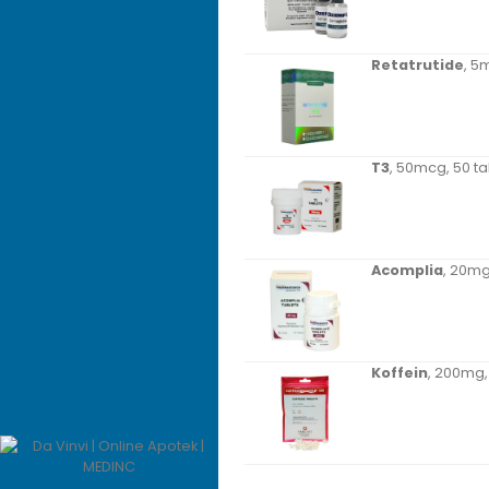
Retatrutide
, 5m
T3
, 50mcg, 50 t
Acomplia
, 20mg
Koffein
, 200mg,