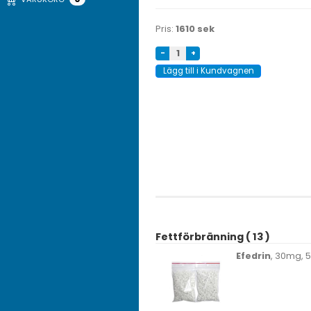
Pris:
1610 sek
-
+
Lägg till i Kundvagnen
Fettförbränning ( 13 )
Efedrin
, 30mg, 