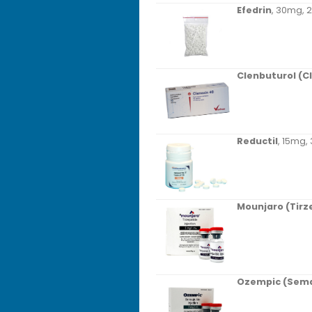
Efedrin
, 30mg, 
Clenbuturol (C
Reductil
, 15mg,
Mounjaro (Tirz
Ozempic (Sema