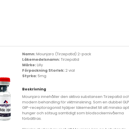
Namn:
Mounjaro (Tirzepatid) 2-pack
Läkemedelsnamn:
Tirzepatid
Märke:
Lilly
Förpackning Storlek:
2 vial
Styrka:
5mg
Beskrivning
Mounjaro innehåller den aktiva substansen Tirzepatid oc
modern behandling för viktminskning. Som en dubbel GLP
GIP-receptoragonist hjälper läkemedlet till att minska apti
hunger och sötsug samtidigt som blodsockernivåerna
förbättras.