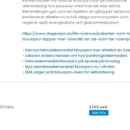
Kliniska studier har visat att Mounjaro kan ge betydande
viktminskning hos personer med övervikt eller fetma.
Behandlingen ges som en injektion en gång per vecka o
kombinerar effekterna av två viktiga hormonsystem som
reglerar aptit, energibalans och glukosmetabolism.
https://www.dagensps.se/life-science/patienter-som-t
mounjaro-tappar-mer-overvikt-an-de-som-tar-ozemp
-
Det nya fetmaläkemedlet Mounjaro mer effektivt än Oz
-
Läkaren Anders Hansen om nya bantningsläkemedlen
-
Fetmaläkemedlet Mounjaro på apotek på torsdag
-
Nya obesitasläkemedelet Mounjaro nu i vården
-
EMA säger ja till Mounjaro även för vikthantering
500 tabs
2700 sek
Mer Info