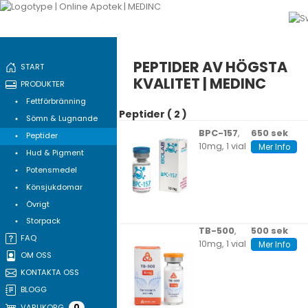
PEPTIDER AV HÖGSTA
START
KVALITET | MEDINC
PRODUKTER
Fettförbränning
Peptider ( 2 )
Sömn & Lugnande
BPC-157
,
650 sek
Peptider
10mg, 1 vial
Mer Info
Hud & Pigment
Potensmedel
Könsjukdomar
Övrigt
Storpack
TB-500
,
500 sek
FAQ
10mg, 1 vial
Mer Info
OM OSS
KONTAKTA OSS
BLOGG
0
VARUKORG