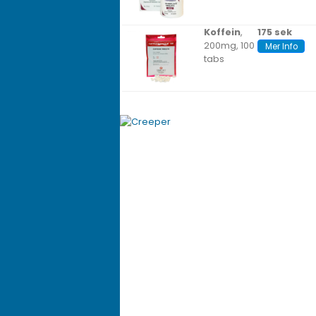
Koffein
,
175 sek
200mg, 100
Mer Info
tabs