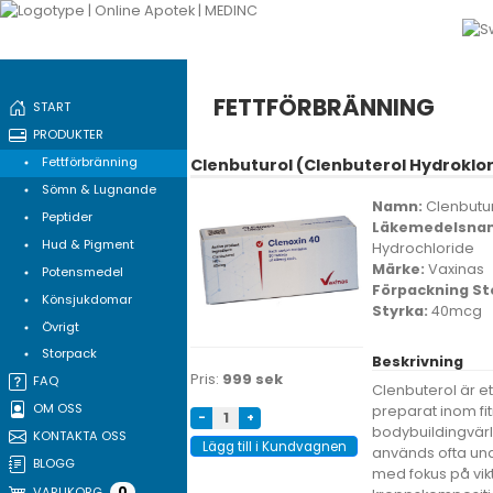
FETTFÖRBRÄNNING
START
PRODUKTER
Fettförbränning
Clenbuturol (Clenbuterol Hydroklor
Sömn & Lugnande
Namn:
Clenbutur
Peptider
Läkemedelsna
Hud & Pigment
Hydrochloride
Märke:
Vaxinas
Potensmedel
Förpackning St
Könsjukdomar
Styrka:
40mcg
Övrigt
Storpack
Beskrivning
Pris:
999 sek
FAQ
Clenbuterol är et
OM OSS
preparat inom fi
-
+
bodybuildingvär
KONTAKTA OSS
Lägg till i Kundvagnen
används ofta un
BLOGG
med fokus på vik
0
VARUKORG