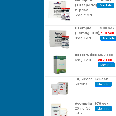
Mounjaro
1610 sek
(Tirzepatid)
Mer Info
2-pack
,
5mg, 2 vial
Ozempic
900 sek
(Semaglutid)
,
700 sek
3mg, 1 vial
Mer Info
Retatrutide
,
1200 sek
5mg, 1 vial
900 sek
Mer Info
T3
, 50mcg,
525 sek
50 tabs
Mer Info
Acomplia
,
670 sek
20mg, 30
Mer Info
tabs