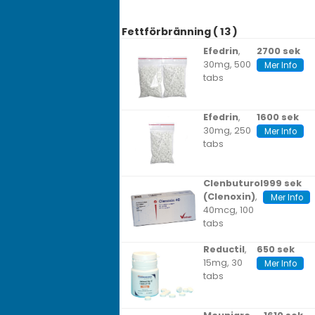
Fettförbränning ( 13 )
Efedrin
,
2700 sek
30mg, 500
Mer Info
tabs
Efedrin
,
1600 sek
30mg, 250
Mer Info
tabs
Clenbuturol
999 sek
(Clenoxin)
,
Mer Info
40mcg, 100
tabs
Reductil
,
650 sek
15mg, 30
Mer Info
tabs