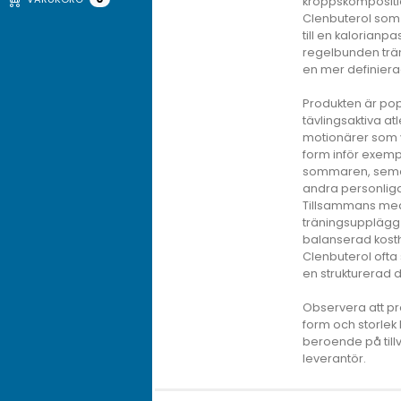
kroppskompositi
Clenbuterol som
till en kalorianp
regelbunden trän
en mer definierad
Produkten är po
tävlingsaktiva at
motionärer som v
form inför exemp
sommaren, semes
andra personlig
Tillsammans med
träningsupplägg
balanserad kost
Clenbuterol ofta
en strukturerad 
Observera att pr
form och storlek
beroende på till
leverantör.