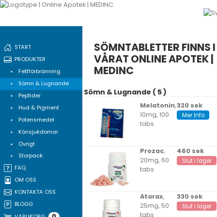
SÖMNTABLETTER FINNS I
START
VÅRAT ONLINE APOTEK |
PRODUKTER
MEDINC
Fettförbränning
Sömn & Lugnande
Sömn & Lugnande ( 5 )
Peptider
Melatonin
,
320 sek
Hud & Pigment
10mg, 100
Mer Info
Potensmedel
tabs
Könsjukdomar
Övrigt
Prozac
,
460 sek
Storpack
20mg, 60
Slut i lager
FAQ
tabs
OM OSS
KONTAKTA OSS
Atarax
,
330 sek
BLOGG
25mg, 50
Slut i lager
tabs
0
VARUKORG