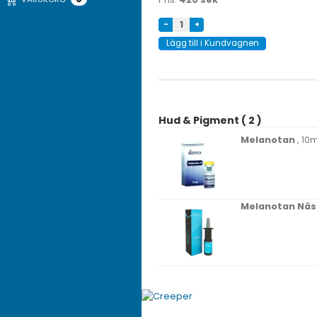
-
+
Lägg till i Kundvagnen
Hud & Pigment ( 2 )
Melanotan
, 10
Melanotan Näs