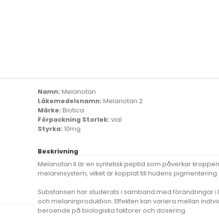
Namn:
Melanotan
Läkemedelsnamn:
Melanotan 2
Märke:
Biotica
Förpackning Storlek:
vial
Styrka:
10mg
Beskrivning
Melanotan II är en syntetisk peptid som påverkar kroppe
melaninsystem, vilket är kopplat till hudens pigmentering.
Substansen har studerats i samband med förändringar i
och melaninproduktion. Effekten kan variera mellan indivi
beroende på biologiska faktorer och dosering.