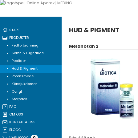
HUD & PIGMENT
START
PRODUKTER
Fettförbränning
Melanotan 2
Sömn & Lugnande
Peptider
Hud & Pigment
Potensmedel
Könsjukdomar
Övrigt
Storpack
FAQ
OM OSS
KONTAKTA OSS
BLOGG
0
VARUKORG
Pris:
420 sek