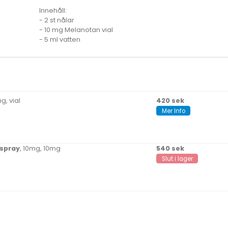
Innehåll:
- 2 st nålar
- 10 mg Melanotan vial
- 5 ml vatten
mg, vial
420 sek
Mer Info
spray
, 10mg, 10mg
540 sek
Slut i lager