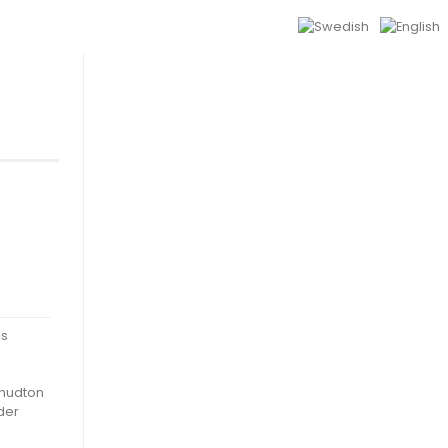
ns
 hudton
der