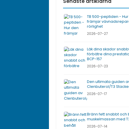
Senaste artiklarna
TB 500-peptiden - Hur
främjar vävnadsrepar
rörlighet
2026-07-27
Läk dina skador snabb
förbätre dina prestat
BCP-157
2026-07-23
Den ultimata guiden a
Clenbuterol/T3 Stack
2026-07-17
Bränn fett snabbt och 
muskelmassan med T
2026-07-14