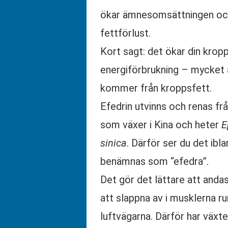
ökar ämnesomsättningen o
fettförlust.
Kort sagt: det ökar din krop
energiförbrukning – mycket 
kommer från kroppsfett.
Efedrin utvinns och renas fr
som växer i Kina och heter
E
sinica
. Därför ser du det ibl
benämnas som “efedra”.
Det gör det lättare att and
att slappna av i musklerna ru
luftvägarna. Därför har växt