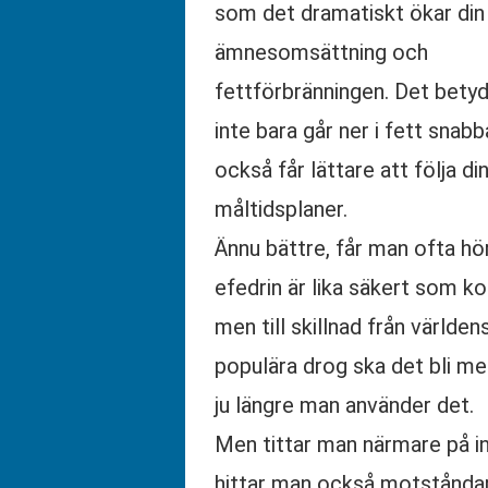
som det dramatiskt ökar din
ämnesomsättning och
fettförbränningen. Det betyd
inte bara går ner i fett snab
också får lättare att följa di
måltidsplaner.
Ännu bättre, får man ofta hör
efedrin är lika säkert som ko
men till skillnad från världe
populära drog ska det bli me
ju längre man använder det.
Men tittar man närmare på i
hittar man också motstånd