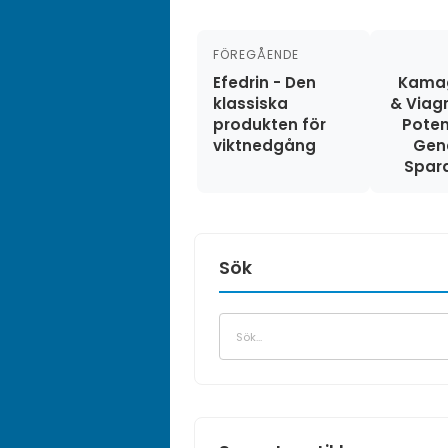
FÖREGÅENDE
Efedrin - Den
Kamag
klassiska
& Viag
produkten för
Pote
viktnedgång
Gen
Spara
Sök