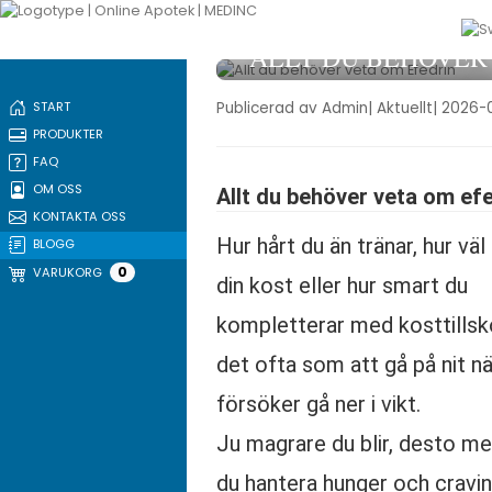
ALLT DU BEHÖVER
OM EFEDRIN
Publicerad av Admin
| Aktuellt
| 2026-
START
PRODUKTER
FAQ
OM OSS
Allt du behöver veta om ef
KONTAKTA OSS
Hur hårt du än tränar, hur väl 
BLOGG
0
VARUKORG
din kost eller hur smart du
kompletterar med kosttillsko
det ofta som att gå på nit nä
försöker gå ner i vikt.
Ju magrare du blir, desto m
du hantera hunger och cravin